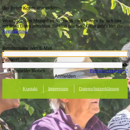
Bei Ihrem Konto anmelden
Wenn Sie schon Mitglied im Netzwerk sind, können Sie sich hier
mit Ihren Daten anmelden. Sie sind neu hier? Dann geht's hier zur
Registrierung
Benutzername oder E-Mail
Passwort
Angemeldet bleiben
Passwort vergessen?
Anmelden
Kontakt
Impressum
Datenschutzerklärung